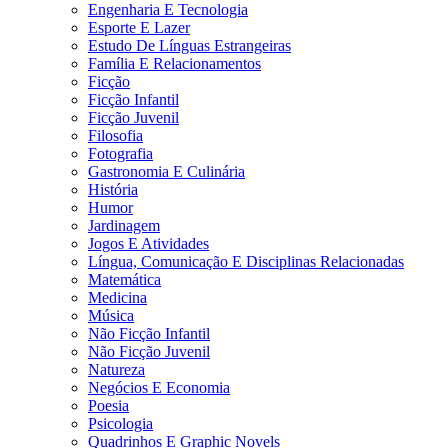
Engenharia E Tecnologia
Esporte E Lazer
Estudo De Línguas Estrangeiras
Família E Relacionamentos
Ficção
Ficção Infantil
Ficção Juvenil
Filosofia
Fotografia
Gastronomia E Culinária
História
Humor
Jardinagem
Jogos E Atividades
Língua, Comunicação E Disciplinas Relacionadas
Matemática
Medicina
Música
Não Ficção Infantil
Não Ficção Juvenil
Natureza
Negócios E Economia
Poesia
Psicologia
Quadrinhos E Graphic Novels