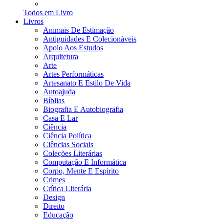
Todos em Livro
Livros
Animais De Estimação
Antiguidades E Colecionáveis
Apoio Aos Estudos
Arquitetura
Arte
Artes Performáticas
Artesanato E Estilo De Vida
Autoajuda
Bíblias
Biografia E Autobiografia
Casa E Lar
Ciência
Ciência Política
Ciências Sociais
Coleções Literárias
Computação E Informática
Corpo, Mente E Espírito
Crimes
Crítica Literária
Design
Direito
Educação