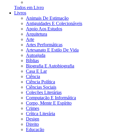
Todos em Livro
Livros
Animais De Estimação
Antiguidades E Colecionáveis
Apoio Aos Estudos
Arquitetura
Arte
Artes Performáticas
Artesanato E Estilo De Vida
Autoajuda
Bíblias
Biografia E Autobiografia
Casa E Lar
Ciência
Ciência Política
Ciências Sociais
Coleções Literárias
Computação E Informática
Corpo, Mente E Espírito
Crimes
Crítica Literária
Design
Direito
Educação