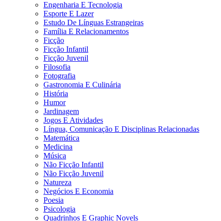
Engenharia E Tecnologia
Esporte E Lazer
Estudo De Línguas Estrangeiras
Família E Relacionamentos
Ficção
Ficção Infantil
Ficção Juvenil
Filosofia
Fotografia
Gastronomia E Culinária
História
Humor
Jardinagem
Jogos E Atividades
Língua, Comunicação E Disciplinas Relacionadas
Matemática
Medicina
Música
Não Ficção Infantil
Não Ficção Juvenil
Natureza
Negócios E Economia
Poesia
Psicologia
Quadrinhos E Graphic Novels