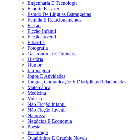
Engenharia E Tecnologia
Esporte E Lazer
Estudo De Línguas Estrangeiras
Família E Relacionamentos
Ficção
Ficção Infantil
Ficção Juvenil
Filosofia
Fotografia
Gastronomia E Culinária
História
Humor
Jardinagem
Jogos E Atividades
Língua, Comunicação E Disciplinas Relacionadas
Matemática
Medicina
Música
Não Ficção Infantil
Não Ficção Juvenil
Natureza
Negócios E Economia
Poesia
Psicologia
Quadrinhos E Graphic Novels