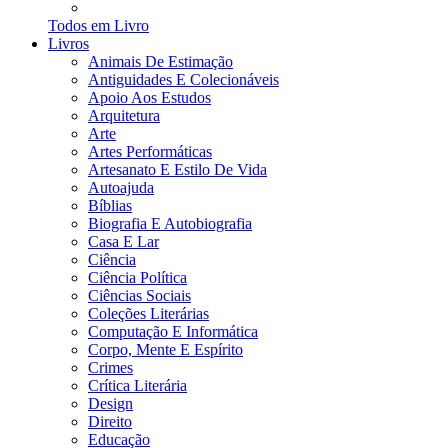
Todos em Livro
Livros
Animais De Estimação
Antiguidades E Colecionáveis
Apoio Aos Estudos
Arquitetura
Arte
Artes Performáticas
Artesanato E Estilo De Vida
Autoajuda
Bíblias
Biografia E Autobiografia
Casa E Lar
Ciência
Ciência Política
Ciências Sociais
Coleções Literárias
Computação E Informática
Corpo, Mente E Espírito
Crimes
Crítica Literária
Design
Direito
Educação