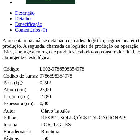
Descrição
Detalhes
Especificação
Comentários (0)
Apresenta uma análise detalhada da cadeia logística, segmentada em trê
produção. A segunda, chamada de logística de produção ou operação, tra
física, abrange a entrega de produtos acabados ao consumidor final, c
abrangente e estratégica.
Código:
L002-9786598354978
Código de barras:
9786598354978
Peso (kg):
0,242
Altura (cm):
23,00
Largura (cm):
15,80
Espessura (cm):
0,80
Autor
Olavo Tapajós
Editora
RESPEL SOLUÇÕES EDUCACIONAIS
Idioma
PORTUGUÊS
Encadernação
Brochura
Páginas
150