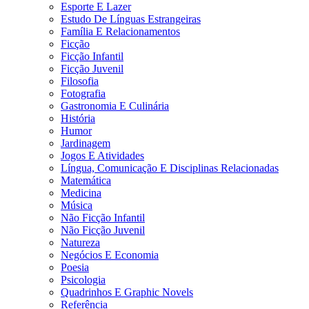
Esporte E Lazer
Estudo De Línguas Estrangeiras
Família E Relacionamentos
Ficção
Ficção Infantil
Ficção Juvenil
Filosofia
Fotografia
Gastronomia E Culinária
História
Humor
Jardinagem
Jogos E Atividades
Língua, Comunicação E Disciplinas Relacionadas
Matemática
Medicina
Música
Não Ficção Infantil
Não Ficção Juvenil
Natureza
Negócios E Economia
Poesia
Psicologia
Quadrinhos E Graphic Novels
Referência