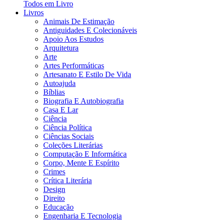
Todos em Livro
Livros
Animais De Estimação
Antiguidades E Colecionáveis
Apoio Aos Estudos
Arquitetura
Arte
Artes Performáticas
Artesanato E Estilo De Vida
Autoajuda
Bíblias
Biografia E Autobiografia
Casa E Lar
Ciência
Ciência Política
Ciências Sociais
Coleções Literárias
Computação E Informática
Corpo, Mente E Espírito
Crimes
Crítica Literária
Design
Direito
Educação
Engenharia E Tecnologia