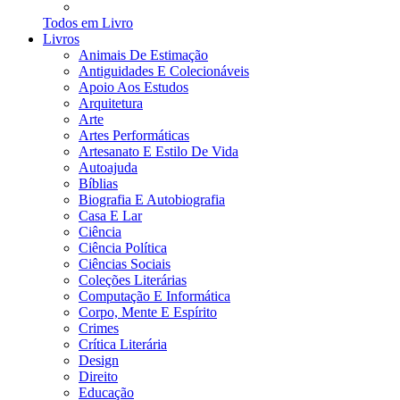
Todos em Livro
Livros
Animais De Estimação
Antiguidades E Colecionáveis
Apoio Aos Estudos
Arquitetura
Arte
Artes Performáticas
Artesanato E Estilo De Vida
Autoajuda
Bíblias
Biografia E Autobiografia
Casa E Lar
Ciência
Ciência Política
Ciências Sociais
Coleções Literárias
Computação E Informática
Corpo, Mente E Espírito
Crimes
Crítica Literária
Design
Direito
Educação