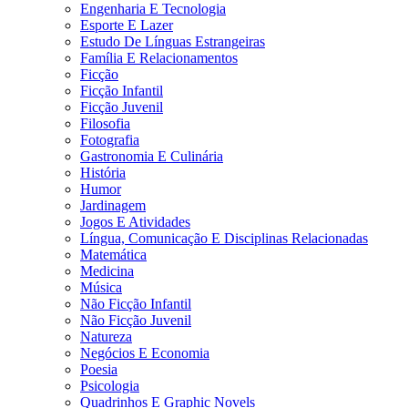
Engenharia E Tecnologia
Esporte E Lazer
Estudo De Línguas Estrangeiras
Família E Relacionamentos
Ficção
Ficção Infantil
Ficção Juvenil
Filosofia
Fotografia
Gastronomia E Culinária
História
Humor
Jardinagem
Jogos E Atividades
Língua, Comunicação E Disciplinas Relacionadas
Matemática
Medicina
Música
Não Ficção Infantil
Não Ficção Juvenil
Natureza
Negócios E Economia
Poesia
Psicologia
Quadrinhos E Graphic Novels