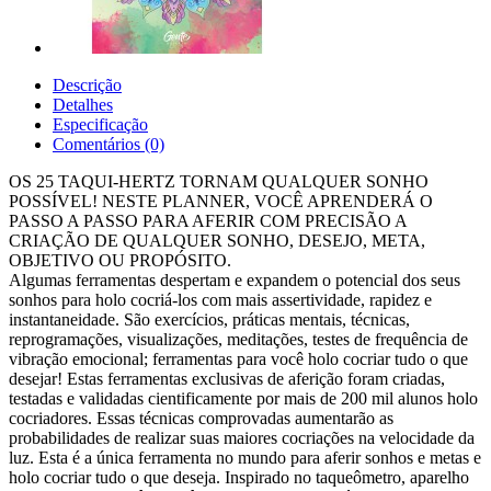
Descrição
Detalhes
Especificação
Comentários (0)
OS 25 TAQUI-HERTZ TORNAM QUALQUER SONHO
POSSÍVEL! NESTE PLANNER, VOCÊ APRENDERÁ O
PASSO A PASSO PARA AFERIR COM PRECISÃO A
CRIAÇÃO DE QUALQUER SONHO, DESEJO, META,
OBJETIVO OU PROPÓSITO.
Algumas ferramentas despertam e expandem o potencial dos seus
sonhos para holo cocriá-los com mais assertividade, rapidez e
instantaneidade. São exercícios, práticas mentais, técnicas,
reprogramações, visualizações, meditações, testes de frequência de
vibração emocional; ferramentas para você holo cocriar tudo o que
desejar! Estas ferramentas exclusivas de aferição foram criadas,
testadas e validadas cientificamente por mais de 200 mil alunos holo
cocriadores. Essas técnicas comprovadas aumentarão as
probabilidades de realizar suas maiores cocriações na velocidade da
luz. Esta é a única ferramenta no mundo para aferir sonhos e metas e
holo cocriar tudo o que deseja. Inspirado no taqueômetro, aparelho