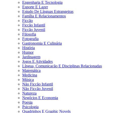
Engenharia E Tecnologia
Esporte E Lazer
Estudo De Línguas Estrangeiras
Família E Relacionamentos
Ficção
Ficção Infantil
Ficção Juvenil
Filosofia
Fotografia
Gastronomia E Culinária
História
Humor
Jardinagem
Jogos E Atividades
Língua, Comunicação E Disciplinas Relacionadas
Matemática
Medicina
Música
Não Ficção Infantil
Não Ficção Juvenil
Natureza
Negócios E Economia
Poesia
Psicologia
Quadrinhos E Graphic Novels