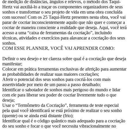
de medição de distâncias, ângulos e relevos, o método dos Taqui-
Hertz vai auxiliá-lo a traçar os componentes organizadores de seus
sonhos e transformar o seu projeto de vida em uma obra concluída
com sucesso! Com os 25 Taqui-Hertz presentes nesta obra, você vai
parar de cocriar inconscientemente aquilo que não quer e começar a
cocriar de maneira consciente a realidade que deseja. Aqui, você terá
acesso a uma “caixa de ferramentas da cocriação”, incluindo
técnicas, atividades e exercícios para alavancar a cocriação dos seus
sonhos.
COM ESSE PLANNER, VOCÊ VAI APRENDER COMO:
Definir o seu desejo e ter clareza sobre qual é a cocriação que deseja
manifestar;
Colocar em prática ferramentas exclusivas de aferição para aumentar
as probabilidades de realizar suas maiores cocriações;
Aferir o potencial dos seus sonhos para cocriá-los com mais
assertividade por meio de um passo a passo detalhado;
Identificar o sabotador de sonhos mais perigoso do mundo e lidar
com ele para liberar seu poder de cocriar livremente tudo o que
deseja;
Usar o “Termômetro da Cocriação”, ferramenta de teste especial
pela qual você identificará se está próximo de realizar o seu sonho
(quente) ou se ainda está distante (frio);
Identificar qual é o código quântico mais adequado para a cocriação
do seu sonho e focar o que você necessita vibracionalmente no