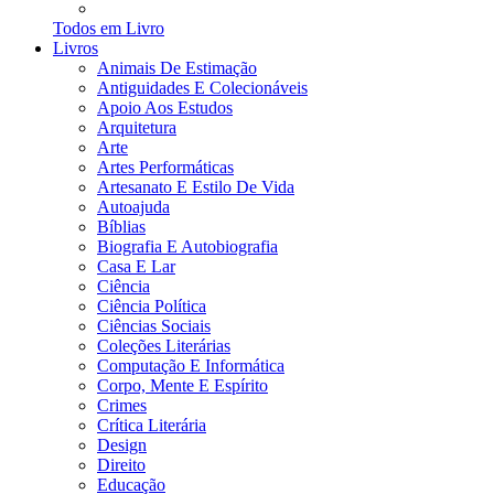
Todos em Livro
Livros
Animais De Estimação
Antiguidades E Colecionáveis
Apoio Aos Estudos
Arquitetura
Arte
Artes Performáticas
Artesanato E Estilo De Vida
Autoajuda
Bíblias
Biografia E Autobiografia
Casa E Lar
Ciência
Ciência Política
Ciências Sociais
Coleções Literárias
Computação E Informática
Corpo, Mente E Espírito
Crimes
Crítica Literária
Design
Direito
Educação