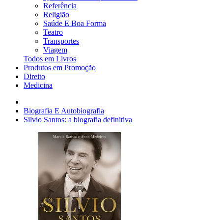
Referência
Religião
Saúde E Boa Forma
Teatro
Transportes
Viagem
Todos em Livros
Produtos em Promoção
Direito
Medicina
Biografia E Autobiografia
Silvio Santos: a biografia definitiva