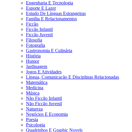
Engenharia E Tecnologia
Esporte E Lazer
Estudo De Línguas Estrangeiras
Família E Relacionamentos
Ficção
Ficção Infantil
Ficção Juvenil
Filosofia
Fotografia
Gastronomia E Culinária
História
Humor
Jardinagem
Jogos E Atividades
Língua, Comunicação E Disciplinas Relacionadas
Matemática
Medicina
Música
Não Ficção Infantil
Não Ficção Juvenil
Natureza
Negócios E Economia
Poesia
Psicologia
Quadrinhos E Graphic Novels