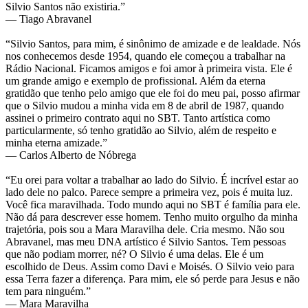
Silvio Santos não existiria.”
— Tiago Abravanel
“Silvio Santos, para mim, é sinônimo de amizade e de lealdade. Nós
nos conhecemos desde 1954, quando ele começou a trabalhar na
Rádio Nacional. Ficamos amigos e foi amor à primeira vista. Ele é
um grande amigo e exemplo de profissional. Além da eterna
gratidão que tenho pelo amigo que ele foi do meu pai, posso afirmar
que o Silvio mudou a minha vida em 8 de abril de 1987, quando
assinei o primeiro contrato aqui no SBT. Tanto artística como
particularmente, só tenho gratidão ao Silvio, além de respeito e
minha eterna amizade.”
— Carlos Alberto de Nóbrega
“Eu orei para voltar a trabalhar ao lado do Silvio. É incrível estar ao
lado dele no palco. Parece sempre a primeira vez, pois é muita luz.
Você fica maravilhada. Todo mundo aqui no SBT é família para ele.
Não dá para descrever esse homem. Tenho muito orgulho da minha
trajetória, pois sou a Mara Maravilha dele. Cria mesmo. Não sou
Abravanel, mas meu DNA artístico é Silvio Santos. Tem pessoas
que não podiam morrer, né? O Silvio é uma delas. Ele é um
escolhido de Deus. Assim como Davi e Moisés. O Silvio veio para
essa Terra fazer a diferença. Para mim, ele só perde para Jesus e não
tem para ninguém.”
— Mara Maravilha