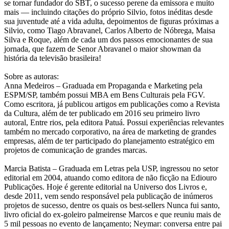
se tornar fundador do SBT, o sucesso perene da emissora e muito
mais — incluindo citações do próprio Silvio, fotos inéditas desde
sua juventude até a vida adulta, depoimentos de figuras próximas a
Silvio, como Tiago Abravanel, Carlos Alberto de Nóbrega, Maisa
Silva e Roque, além de cada um dos passos emocionantes de sua
jornada, que fazem de Senor Abravanel o maior showman da
história da televisão brasileira!
Sobre as autoras:
Anna Medeiros – Graduada em Propaganda e Marketing pela
ESPM/SP, também possui MBA em Bens Culturais pela FGV.
Como escritora, já publicou artigos em publicações como a Revista
da Cultura, além de ter publicado em 2016 seu primeiro livro
autoral, Entre rios, pela editora Patuá. Possui experiências relevantes
também no mercado corporativo, na área de marketing de grandes
empresas, além de ter participado do planejamento estratégico em
projetos de comunicação de grandes marcas.
Marcia Batista – Graduada em Letras pela USP, ingressou no setor
editorial em 2004, atuando como editora de não ficção na Ediouro
Publicações. Hoje é gerente editorial na Universo dos Livros e,
desde 2011, vem sendo responsável pela publicação de inúmeros
projetos de sucesso, dentre os quais os best-sellers Nunca fui santo,
livro oficial do ex-goleiro palmeirense Marcos e que reuniu mais de
5 mil pessoas no evento de lançamento; Neymar: conversa entre pai