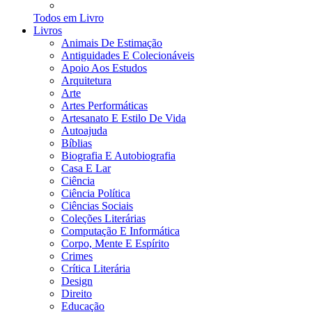
Todos em Livro
Livros
Animais De Estimação
Antiguidades E Colecionáveis
Apoio Aos Estudos
Arquitetura
Arte
Artes Performáticas
Artesanato E Estilo De Vida
Autoajuda
Bíblias
Biografia E Autobiografia
Casa E Lar
Ciência
Ciência Política
Ciências Sociais
Coleções Literárias
Computação E Informática
Corpo, Mente E Espírito
Crimes
Crítica Literária
Design
Direito
Educação