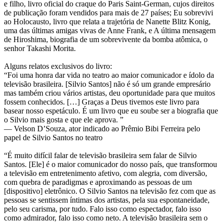
e filho, livro oficial do craque do Paris Saint-German, cujos direitos
de publicação foram vendidos para mais de 27 países; Eu sobrevivi
ao Holocausto, livro que relata a trajetória de Nanette Blitz Konig,
uma das últimas amigas vivas de Anne Frank, e A última mensagem
de Hiroshima, biografia de um sobrevivente da bomba atômica, o
senhor Takashi Morita.
Alguns relatos exclusivos do livro:
“Foi uma honra dar vida no teatro ao maior comunicador e ídolo da
televisão brasileira. [Silvio Santos] não é só um grande empresário
mas também criou vários artistas, deu oportunidade para que muitos
fossem conhecidos. […] Graças a Deus tivemos este livro para
basear nosso espetáculo. É um livro que eu soube ser a biografia que
o Silvio mais gosta e que ele aprova. ”
— Velson D’Souza, ator indicado ao Prêmio Bibi Ferreira pelo
papel de Silvio Santos no teatro
“É muito difícil falar de televisão brasileira sem falar de Silvio
Santos. [Ele] é o maior comunicador do nosso país, que transformou
a televisão em entretenimento afetivo, com alegria, com diversão,
com quebra de paradigmas e aproximando as pessoas de um
[dispositivo] eletrônico. O Silvio Santos na televisão fez com que as
pessoas se sentissem íntimas dos artistas, pela sua espontaneidade,
pelo seu carisma, por tudo. Falo isso como espectador, falo isso
como admirador, falo isso como neto. A televisão brasileira sem o