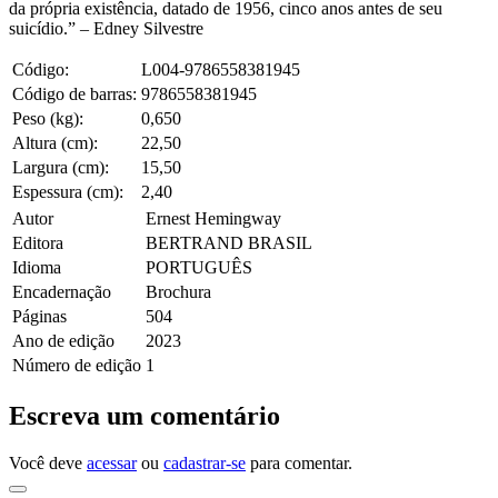
da própria existência, datado de 1956, cinco anos antes de seu
suicídio.” – Edney Silvestre
Código:
L004-9786558381945
Código de barras:
9786558381945
Peso (kg):
0,650
Altura (cm):
22,50
Largura (cm):
15,50
Espessura (cm):
2,40
Autor
Ernest Hemingway
Editora
BERTRAND BRASIL
Idioma
PORTUGUÊS
Encadernação
Brochura
Páginas
504
Ano de edição
2023
Número de edição
1
Escreva um comentário
Você deve
acessar
ou
cadastrar-se
para comentar.