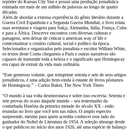
repórter do Kansas City Star e possui uma produção jornalística
estimada em mais de um milhão de palavras ao longo de quatro
décadas.
Além de abordar a extensa experiência do gênio literário durante a
Guerra Civil Espanhola e a Segunda Guerra Mundial, o livro relata
suas aventuras e viagens para Suíça, Alemanha, Itália, França, Cuba
e para a África. Descreve encontros com diversas culturas e
paisagens, sem deixar de criticar o american way of life e
contextualizar o cenário cultural, social e político da época.
Selecionados e organizados pelo jornalista e escritor William White,
os textos deste Como chegamos a Paris e outras narrativas são
capazes de transmitir toda a beleza e o significado que Hemingway
era capaz de extrair da vida mais ordinária.
“Este generoso volume, que reimprime setenta e sete de seus artigos
jornalísticos, é uma adição bem-vinda à estante de livros póstumos
de Hemingway.” – Carlos Baker, The New York Times
“O mundo à sua volta desmoronava e sobre isso escrevia. Setenta e
sete provas do ocaso daquele mundo – seu testemunho da
conturbada História da primeira metade do século XX - estão
reunidas no livro que você tem nas mãos. O amplo espectro
surpreende, mesmo para quem acredita conhecer esse lado do
ganhador do Nobel de Literatura de 1954. A seleção abrange desde
o que publicou no início dos anos 1920, até uma espécie de balanço