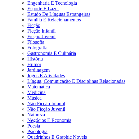
Engenharia E Tecnologia
Esporte E Lazer
Estudo De Línguas Estrangeiras
Família E Relacionamentos
Ficção
Ficção Infantil
Ficção Juvenil
Filosofia
Fotografia
Gastronomia E Culinária
História
Humor
Jardinagem
Jogos E Atividades
Língua, Comunicação E Disciplinas Relacionadas
Matemática
Medicina
Música
Não Ficção Infantil
Não Ficção Juvenil
Natureza
Negócios E Economia
Poesia
Psicologia
Quadrinhos E Graphic Novels