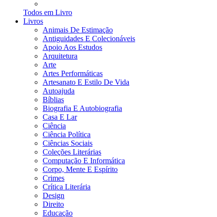
Todos em Livro
Livros
Animais De Estimação
Antiguidades E Colecionáveis
Apoio Aos Estudos
Arquitetura
Arte
Artes Performáticas
Artesanato E Estilo De Vida
Autoajuda
Bíblias
Biografia E Autobiografia
Casa E Lar
Ciência
Ciência Política
Ciências Sociais
Coleções Literárias
Computação E Informática
Corpo, Mente E Espírito
Crimes
Crítica Literária
Design
Direito
Educação