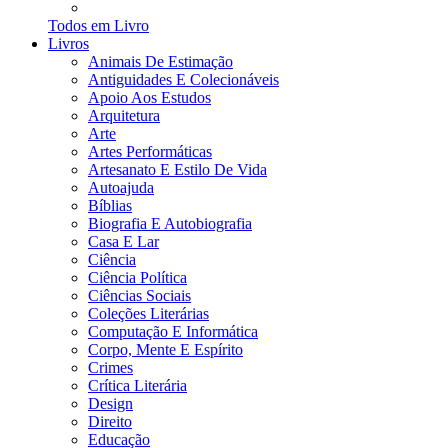
Todos em Livro
Livros
Animais De Estimação
Antiguidades E Colecionáveis
Apoio Aos Estudos
Arquitetura
Arte
Artes Performáticas
Artesanato E Estilo De Vida
Autoajuda
Bíblias
Biografia E Autobiografia
Casa E Lar
Ciência
Ciência Política
Ciências Sociais
Coleções Literárias
Computação E Informática
Corpo, Mente E Espírito
Crimes
Crítica Literária
Design
Direito
Educação