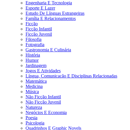
Engenharia E Tecnologia
Esporte E Lazer
Estudo De Línguas Estrangeiras
Família E Relacionamentos
Ficção
Ficção Infantil
Ficção Juvenil
Filosofia
Fotografia
Gastronomia E Culinária
História
Humor
Jardinagem
Jogos E Atividades
Língua, Comunicação E Disciplinas Relacionadas
Matemática
Medicina
Música
Não Ficção Infantil
Não Ficção Juvenil
Natureza
Negócios E Economia
Poesia
Psicologia
Quadrinhos E Graphic Novels