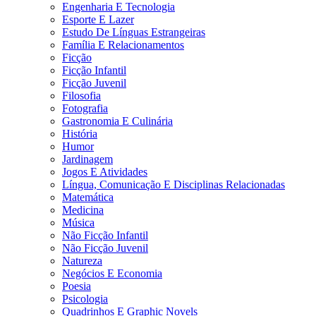
Engenharia E Tecnologia
Esporte E Lazer
Estudo De Línguas Estrangeiras
Família E Relacionamentos
Ficção
Ficção Infantil
Ficção Juvenil
Filosofia
Fotografia
Gastronomia E Culinária
História
Humor
Jardinagem
Jogos E Atividades
Língua, Comunicação E Disciplinas Relacionadas
Matemática
Medicina
Música
Não Ficção Infantil
Não Ficção Juvenil
Natureza
Negócios E Economia
Poesia
Psicologia
Quadrinhos E Graphic Novels