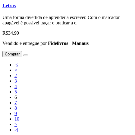
Letras
Uma forma divertida de aprender a escrever. Com o marcador
apagável é possível traçar e praticar a e..
R$34,90
Vendido e entregue por
Fidelivros - Manaus
Comprar
|<
<
2
3
4
5
6
7
8
9
10
>
>|