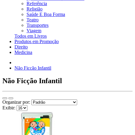
Referência
Religião
Saúde E Boa Forma
Teatro
Transportes
Viagem
Todos em Livros
Produtos em Promoção
Direito
Medicina
Não Ficção Infantil
Não Ficção Infantil
Organizar por:
Exibir: