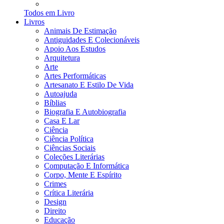
Todos em Livro
Livros
Animais De Estimação
Antiguidades E Colecionáveis
Apoio Aos Estudos
Arquitetura
Arte
Artes Performáticas
Artesanato E Estilo De Vida
Autoajuda
Bíblias
Biografia E Autobiografia
Casa E Lar
Ciência
Ciência Política
Ciências Sociais
Coleções Literárias
Computação E Informática
Corpo, Mente E Espírito
Crimes
Crítica Literária
Design
Direito
Educação