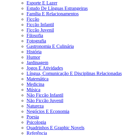
Esporte E Lazer
Estudo De Línguas Estrangeiras
Família E Relacionamentos
Ficção
Ficção Infantil
Ficção Juvenil
Filosofia
Fotografia
Gastronomia E Culinária
História
Humor
Jardinagem
Jogos E Atividades
Língua, Comunicação E Disciplinas Relacionadas
Matemática
Medicina
Música
Não Ficção Infantil
Não Ficção Juvenil
Natureza
Negócios E Economia
Poesia
Psicologia
Quadrinhos E Graphic Novels
Referência