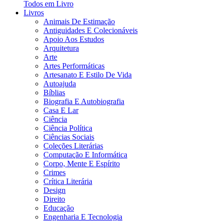
Todos em Livro
Livros
Animais De Estimação
Antiguidades E Colecionáveis
Apoio Aos Estudos
Arquitetura
Arte
Artes Performáticas
Artesanato E Estilo De Vida
Autoajuda
Bíblias
Biografia E Autobiografia
Casa E Lar
Ciência
Ciência Política
Ciências Sociais
Coleções Literárias
Computação E Informática
Corpo, Mente E Espírito
Crimes
Crítica Literária
Design
Direito
Educação
Engenharia E Tecnologia